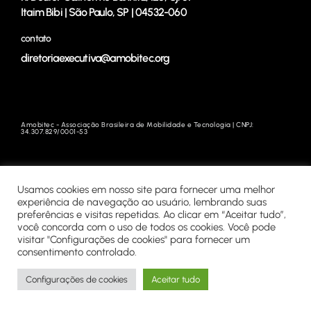
Itaim Bibi | São Paulo, SP | 04532-060
contato
diretoriaexecutiva@amobitec.org
Amobitec - Associação Brasileira de Mobilidade e Tecnologia | CNPJ:
34.307.829/0001-53
Usamos cookies em nosso site para fornecer uma melhor
experiência de navegação ao usuário, lembrando suas
preferências e visitas repetidas. Ao clicar em “Aceitar tudo”,
você concorda com o uso de todos os cookies. Você pode
visitar "Configurações de cookies" para fornecer um
consentimento controlado.
Configurações de cookies
Aceitar tudo