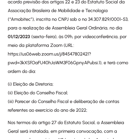
acordo previsão dos artigos 22 e 23 do Estatuto Social da
Associação Brasileira de Mobilidade e Tecnologia
(“Amobitec”), inscrita no CNPJ sob o nº 34.307.829/0001-53,
para a realização de Assembleia Geral Ordinária, no dia
01/12/2023
(sexta-feira), às 09h, por videoconferência, por
meio da plataforma Zoom (
URL
:
https://us06web.zoom.us/j/84547802421?
pwd=3kXSfOaFU40hJaWM3F06GpnyAPubsi.1), e terá como
ordem do dia:
(i) Eleição de Diretoria;
(ii) Eleição do Conselho Fiscal;
(iii) Parecer do Conselho Fiscal e deliberação de contas
referentes ao exercício do ano de 2022;
Nos termos do artigo 27 do Estatuto Social, a Assembleia
Geral será instalada, em primeira convocação, com a